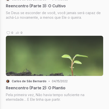
Reencontro (Parte 3): O Cultivo
Se Deus se esconder de você, você jamais será capaz de
achá-Lo novamente, a menos que Ele o queira.
0
0
Carlos de São Bernardo
•
04/15/2022
Reencontro (Parte 2): O Plantio
Pela primeira vez, Não havia tempo suficiente na
eternidade… E Ele tinha que partir.