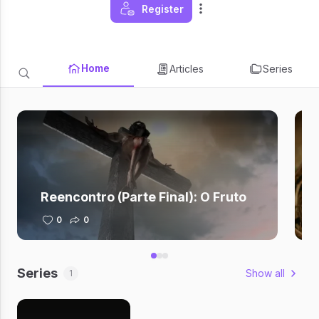
Register
Home
Articles
Series
Reencontro (Parte Final): O Fruto
0
0
Series
Show all
1