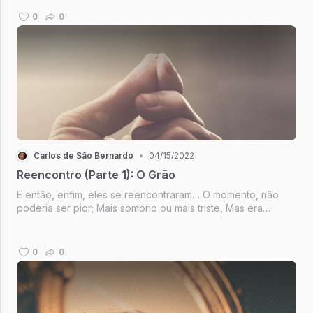
0
0
Carlos de São Bernardo
•
04/15/2022
Reencontro (Parte 1): O Grão
E então, enfim, eles se reencontraram… O momento, não
poderia ser pior; Mais sombrio ou mais triste, Mas era
esperado que um dia, Nem cedo de menos Nem tarde
demais, Ele aconteceria. (...)
0
0