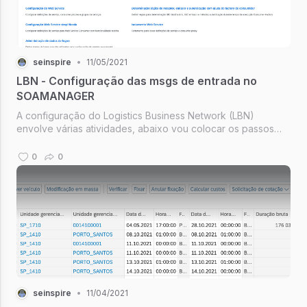
seinspire
•
11/05/2021
LBN - Configuração das msgs de entrada no
SOAMANAGER
A configuração do Logistics Business Network (LBN)
envolve várias atividades, abaixo vou colocar os passos
para configuração das mensagens de entrada (cenário de
oferta de frete) do LBN para o T via conexão direta através
0
0
do SOAMANAGER!
seinspire
•
11/04/2021