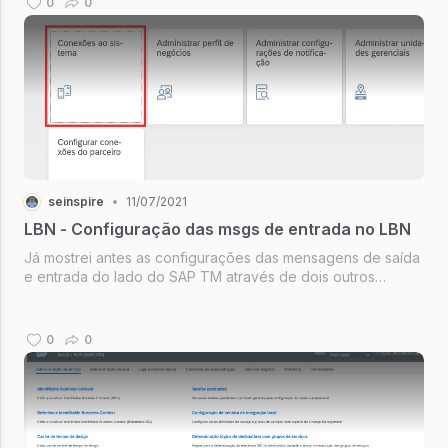
0
0
para cada ambiente que...
seinspire
•
11/07/2021
LBN - Configuração das msgs de entrada no LBN
Já mostrei antes as configurações das mensagens de saída
e entrada do lado do SAP TM através de dois outros
artigos. Neste artigo vou descrever os passos para
configuração das mensagens de entrada do lado do SAP
Logistics Business Network (LB...
0
0