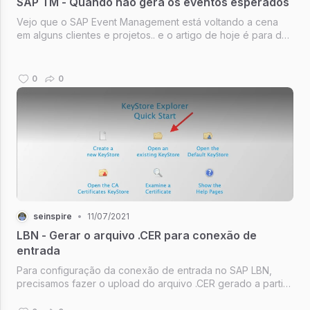
SAP TM - Quando não gera os eventos esperados
Vejo que o SAP Event Management está voltando a cena
em alguns clientes e projetos.. e o artigo de hoje é para dar
a dica sobre pontos de parada para depuração em caso de
falha na geração dos eventos esperados.
0
0
seinspire
•
11/07/2021
LBN - Gerar o arquivo .CER para conexão de
entrada
Para configuração da conexão de entrada no SAP LBN,
precisamos fazer o upload do arquivo .CER gerado a partir
do certificado gerado e enviado pela SAP. Conforme
comentei em outro post você irá precisar de um certificado