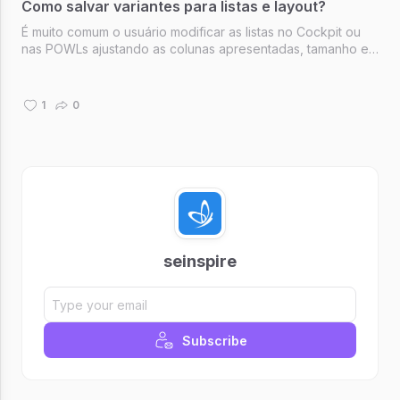
Como salvar variantes para listas e layout?
É muito comum o usuário modificar as listas no Cockpit ou
nas POWLs ajustando as colunas apresentadas, tamanho e
formatação. E, muito provavelmente você deve ter se
perguntado se é possível salvar, transportar para os demais
ambientes e dispo...
1
0
seinspire
Subscribe