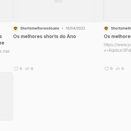
Shortsmelhoresdoano
•
10/04/2022
Shortsmel
s
Os melhores shorts do Ano
Os melhore
be
https://www.
v=Kqidszr3Pa
s nas
0
0
0
0