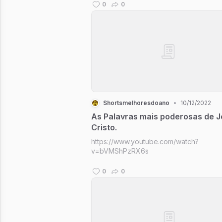
0
0
Shortsmelhoresdoano
•
10/12/2022
As Palavras mais poderosas de 
Cristo.
https://www.youtube.com/watch?
v=bVMShPzRX6s
0
0