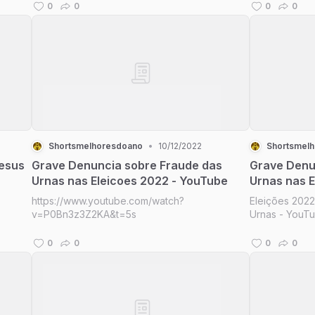
0
0
0
0
Shortsmelhoresdoano
•
10/12/2022
Shortsmel
Jesus
Grave Denuncia sobre Fraude das
Grave Denu
Urnas nas Eleicoes 2022 - YouTube
Urnas nas E
https://www.youtube.com/watch?
Eleições 202
v=P0Bn3z3Z2KA&t=5s
Urnas - YouT
0
0
0
0