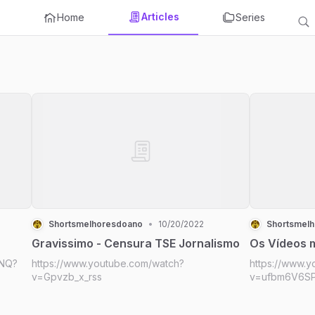
Articles
Home
Series
Shortsmelhoresdoano
•
10/20/2022
Shortsmel
Gravissimo - Censura TSE Jornalismo
Os Vídeos m
1NQ?
https://www.youtube.com/watch?
https://www.
v=Gpvzb_x_rss
v=ufbm6V6S