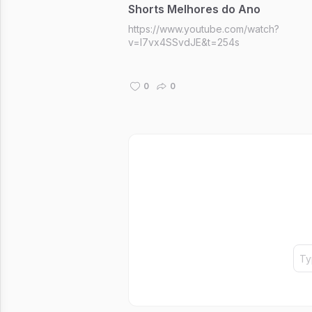
Shorts Melhores do Ano
https://www.youtube.com/watch?
v=l7vx4SSvdJE&t=254s
0
0