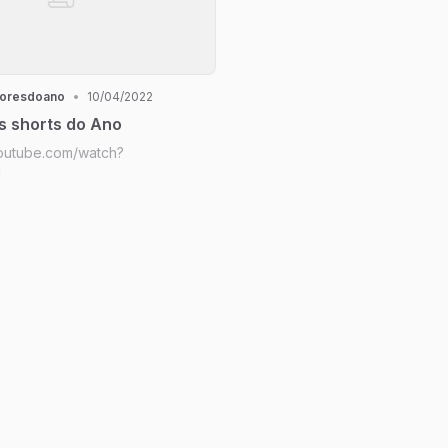
horesdoano
•
10/04/2022
s shorts do Ano
youtube.com/watch?
I