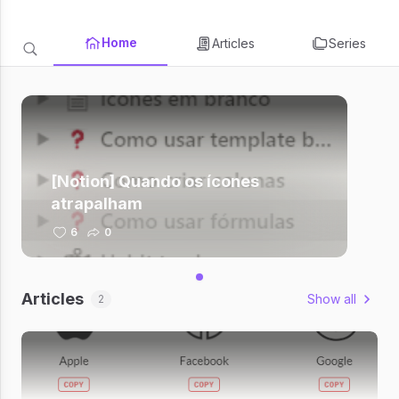
Home
Articles
Series
[Notion] Quando os ícones
atrapalham
6
0
Articles
Show all
2