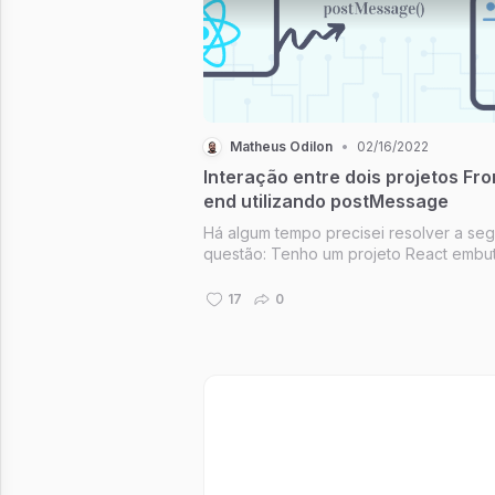
Matheus Odilon
•
02/16/2022
Interação entre dois projetos Fro
end utilizando postMessage
Há algum tempo precisei resolver a seg
questão: Tenho um projeto React embu
com a tag em outro projeto Vue. Como fazer
com que o clique de um botão no meu
17
0
projeto FrontEnd A (React) executar u
no projeto FrontEnd B (Vue)?