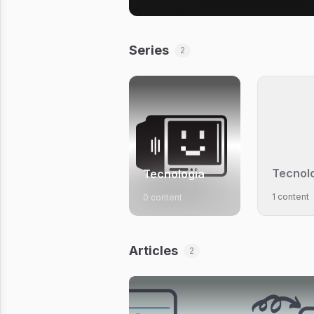
Series
2
Tecnol
Tecnologia
1 content
0 content
Articles
2