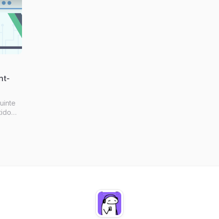
nt-
uinte
tido
ma ação