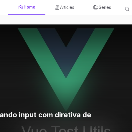
Home
Articles
Series
tando input com diretiva de