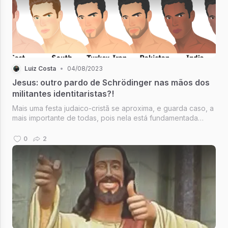
Luiz Costa
•
04/08/2023
Jesus: outro pardo de Schrödinger nas mãos dos
militantes identitaristas?!
Mais uma festa judaico-cristã se aproxima, e guarda caso, a
mais importante de todas, pois nela está fundamentada
TODA a cristandade e a fé ocidental. E junto com ela, mais
uma vez o movimento identitarista, um dos braços da
0
2
esquerda progress...