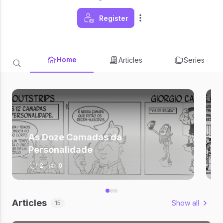
Register
Home
Articles
Series
As Doze Camadas da
Personalidade
2
0
Articles
Show all
15