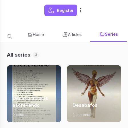
Register
Series
Home
Articles
All series
3
Desafio 30 dias
escrevendo
Desabafos
0 content
2 contents