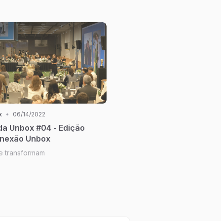
x
•
06/14/2022
da Unbox #04 - Edição
onexão Unbox
 transformam