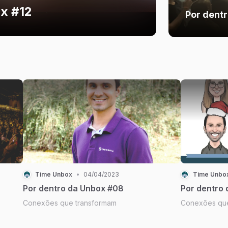
x #12
Por dent
Time Unbox
•
04/04/2023
Time Unbo
Por dentro da Unbox #08
Por dentro
Conexões que transformam
Conexões que