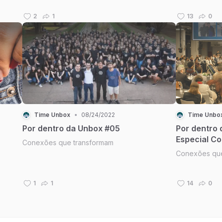
2
1
13
0
Time Unbox
•
08/24/2022
Time Unbo
Por dentro da Unbox #05
Por dentro 
Especial C
Conexões que transformam
Conexões que
1
1
14
0