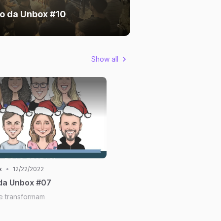
ro da Unbox #10
Show all
x
•
12/22/2022
 da Unbox #07
 transformam