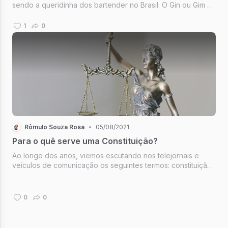
sendo a queridinha dos bartender no Brasil. O Gin ou Gim é
muito utilizado em diversos drinks servidos em bares e
restaurantes em diversos cantos do país. Mas você sabe da
1
0
sua origem e c...
Rômulo Souza Rosa
•
05/08/2021
Para o quê serve uma Constituição?
Ao longo dos anos, viemos escutando nos telejornais e
veículos de comunicação os seguintes termos: constituição,
inconstitucionalidade, controle constitucional, hierarquia das
normas, entre outros termos jurídicos. Mas devido a
obscuridade do...
0
0