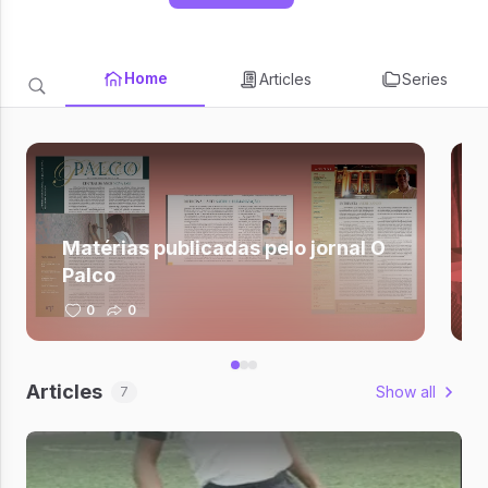
Home
Articles
Series
Matérias publicadas pelo jornal O
Palco
0
0
Articles
Show all
7