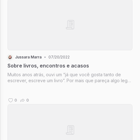
Jussara Marra
•
07/20/2022
Sobre livros, encontros e acasos
Muitos anos atrás, ouvi um “já que você gosta tanto de
escrever, escreve um livro”. Por mais que pareça algo legal
de se escutar. Isso não era um incentivo. Não no contexto
que foi dito.
0
0