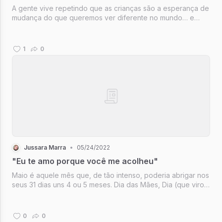
A gente vive repetindo que as crianças são a esperança de
mudança do que queremos ver diferente no mundo… e
venho pensado bastante sobre isso ao ouvir “cor de pele”
ainda ser utilizada da mesma forma como se fala “azul”,
“vermelho, “verde”. C...
1
0
Jussara Marra
•
05/24/2022
"Eu te amo porque você me acolheu"
Maio é aquele mês que, de tão intenso, poderia abrigar nos
seus 31 dias uns 4 ou 5 meses. Dia das Mães, Dia (que virou
Semana, que virou Mês) da Adoção e o turbilhão que vem
junto.
0
0