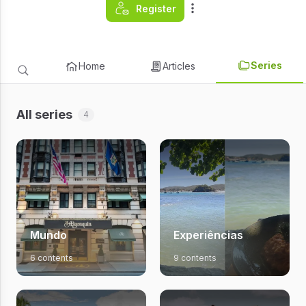
Register
Series
Home
Articles
All series
4
Mundo
Experiências
6 contents
9 contents