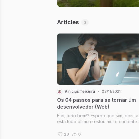
Articles
3
Vinícius Teixeira
•
03/11/2021
Os 04 passos para se tornar um
desenvolvedor (Web)
E aí, tudo bem!? Espero que sim, pois, a
está tudo ótimo e estou muito contente
empolgado em estar compartilhando
conhecimento com você aqui nessa
20
0