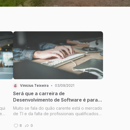
Vinícius Teixeira
•
03/09/2021
Será que a carreira de
Desenvolvimento de Software é para
mim?
qui
Muito se fala do quão carente está o mercado
 e
de TI e da falta de profissionais qualificados
da área, o que acaba implicando em um
buraco de 200 mil vagas não preenchidas em
8
0