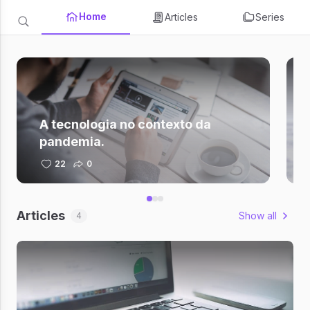
Home
Articles
Series
A tecnologia no contexto da
pandemia.
22
0
Articles
Show all
4