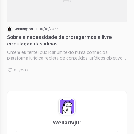
Wellington
•
10/18/2022
Sobre a necessidade de protegermos a livre
circulação das ideias
Ontem eu tentei publicar um texto numa conhecida
plataforma jurídica repleta de conteúdos jurídicos objetivos,
frios e técnicos. Para minha surpresa, o texto foi submetido
à moderação e até agora não foi publicado. A justificativa
0
0
da platafor...
Welladvjur