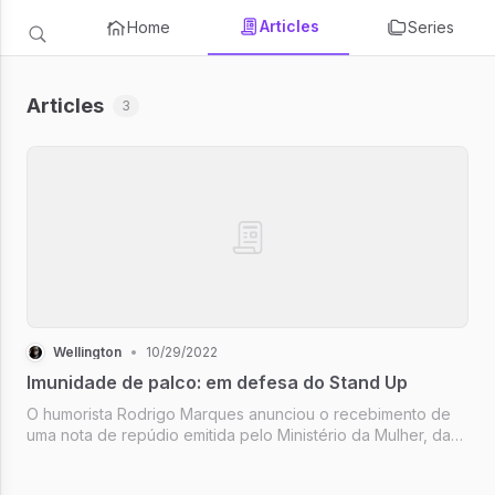
Articles
Home
Series
Articles
3
Wellington
•
10/29/2022
Imunidade de palco: em defesa do Stand Up
O humorista Rodrigo Marques anunciou o recebimento de
uma nota de repúdio emitida pelo Ministério da Mulher, da
Família e dos Direitos Humanos e do Conselho Nacional dos
Direitos da Pessoa com Deficiência, em razão de algumas