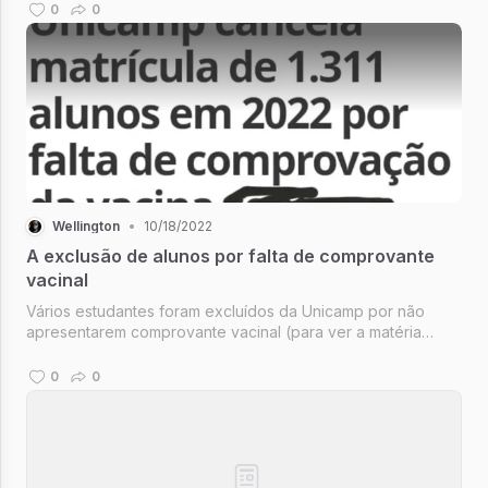
de suas piadas e...
0
0
Wellington
•
10/18/2022
A exclusão de alunos por falta de comprovante
vacinal
Vários estudantes foram excluídos da Unicamp por não
apresentarem comprovante vacinal (para ver a matéria
clique aqui).
0
0