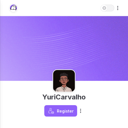
YuriCarvalho
Register