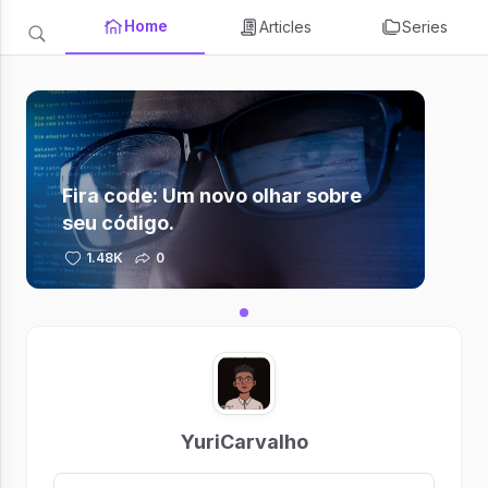
Home
Articles
Series
Fira code: Um novo olhar sobre
seu código.
1.48K
0
YuriCarvalho