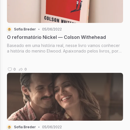
Sofia Breder
•
05/06/2022
O reformatório Nickel — Colson Withehead
Baseado em uma história real, nesse livro vamos conhecer
a história do menino Elwood. Apaixonado pelos livros, por
estudar e aprender coisas novas, ele mora com a sua vó
Harriet e a acompanha toda vez que ela saí pra trabalhar
em um hotel na ...
0
0
Sofia Breder
•
05/06/2022