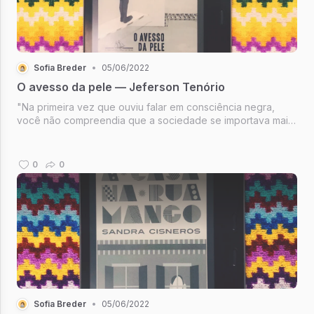
Sofia Breder
•
05/06/2022
O avesso da pele — Jeferson Tenório
"Na primeira vez que ouviu falar em consciência negra,
você não compreendia que a sociedade se importava mais
com a sua cor do que com o seu caráter."
0
0
Sofia Breder
•
05/06/2022