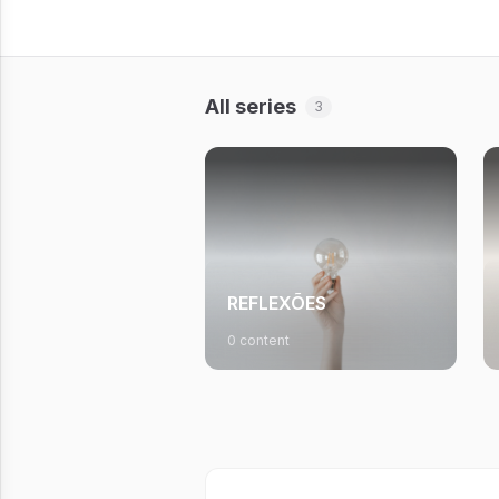
All series
3
REFLEXÕES
0 content