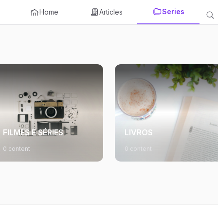
Series
Home
Articles
FILMES E SÉRIES
LIVROS
0 content
0 content