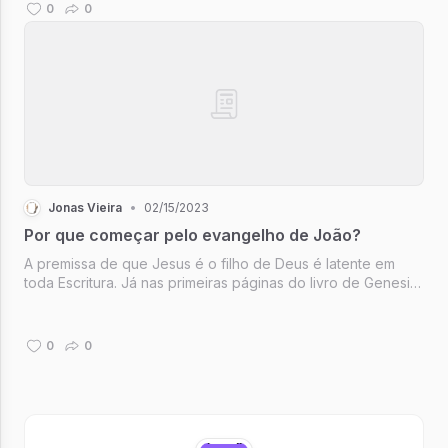
0
0
Jonas Vieira
•
02/15/2023
Por que começar pelo evangelho de João?
A premissa de que Jesus é o filho de Deus é latente em
toda Escritura. Já nas primeiras páginas do livro de Genesis
é possível contemplar o Filho de Deus, afinal como João
diria: "Ele estava com Deus no principio".
0
0