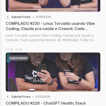
Gabriel Froes
•
01/18/2026
COMPILADO #230 - Linus Torvalds usando Vibe
Coding; Claude pra saúde e Cowork; Cade
suspende termos do WhatsApp; Siri com
Linus Torvalds usando Vibe Coding; Claude pra saúde e
tecnologia do Gemini
Cowork; Cade suspende termos do WhatsApp; Falha no
Node.js; Siri com tecnologia do Gemini [Compilado #230]
0
0
SUBSCRIBERS
Gabriel Froes
•
01/11/2026
COMPILADO #229 - ChatGPT Health; Stack