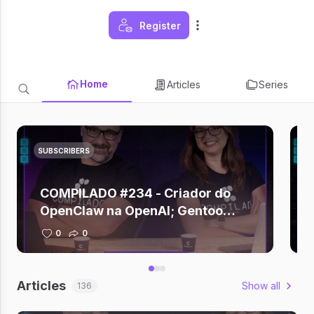
Register
Home
Articles
Series
SUBSCRIBERS
COMPILADO #234 - Criador do
OpenClaw na OpenAI; Gentoo
deixa GitHub; Zuckerberg depõe
0
0
sobre vício em redes; Claude +
Figma; Gemini criando música
Articles
Show all
136