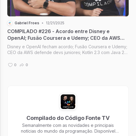
Gabriel Froes
•
12/21/2025
COMPILADO #226 - Acordo entre Disney e
OpenAI; Fusão Coursera e Udemy; CEO da AWS
defende devs jr; Kotlin 2.3 com Java 25; Instagram
Disney e OpenAI fecham acordo; Fusão Coursera e Udemy;
Reels para TVs
CEO da AWS defende devs juniores; Kotlin 2.3 com Java 25;
Reels do Instagram para TVs [Compilado #226]
0
0
Compilado do Código Fonte TV
Semanalmente com as novidades e principais
notícias do mundo da programação. Disponível