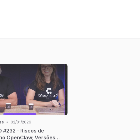
es
•
02/01/2026
#232 - Riscos de
no OpenClaw; Versões