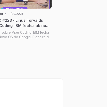
es
•
11/30/2025
#223 - Linus Torvalds
Coding; IBM fecha lab no
o OS do Google; Pioneiro da
s sobre Vibe Coding; IBM fecha
a aprender a codar; Zig
; Novo OS do Google; Pioneiro da
b
aprender a codar; Zig deixa
ilado #223]