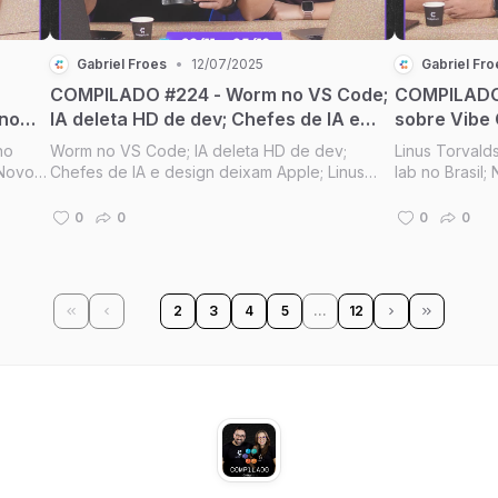
Gabriel Froes
•
12/07/2025
Gabriel Fro
COMPILADO #224 - Worm no VS Code;
COMPILADO 
 no
IA deleta HD de dev; Chefes de IA e
sobre Vibe 
lia
design deixam Apple; Linus Torvalds
Brasil; Nov
no
Worm no VS Code; IA deleta HD de dev;
Linus Torvald
es
monta PC; PL quer arma para
IA recomend
 Novo
Chefes de IA e design deixam Apple; Linus
lab no Brasil
profissionais de TI
deixa GitHu
 para
Torvalds monta PC; PL quer arma para
IA recomenda 
profissionais de TI [Compilado #224]
GitHub [Comp
0
0
0
0
1
2
3
4
5
…
12