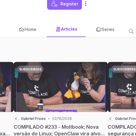
Register
Articles
Home
Series
SUBSCRIBERS
SUBSCRIBERS
Gabriel Froes
•
02/15/2026
Gabriel Fro
COMPILADO #233 - Moltbook; Nova
COMPILADO 
ixa
versão do Linux; OpenClaw vira alvo
segurança 