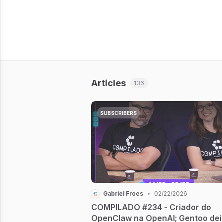
Articles
136
SUBSCRIBERS
Gabriel Froes
•
02/22/2026
COMPILADO #234 - Criador do
OpenClaw na OpenAI; Gentoo de