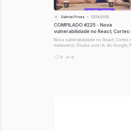
Gabriel Froes
•
12/14/2025
COMPILADO #225 - Nova
vulnerabilidade no React; Cortes
metaverso; Novo ChatGPT; Austrá
Nova vulnerabilidade no React; Cortes 
proíbe redes sociais para menor
metaverso; Óculos com I.A. do Google;
ChatGPT; Austrália proíbe redes sociais
menores [Compilado #225]
0
0