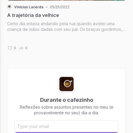
Vinícius Lacerda
•
05/25/2022
A trajetória da velhice
Certo dia estava andando pela rua quando avistei uma
criança de mãos dadas com seu pai. Os braços gordinhos, a
falta de equilíbrio e as pequenas mãos apertando a do pai
indicavam a típica falta de segurança dos primeiros passos.
Mas notei al...
0
0
Durante o cafezinho
Reflexões sobre assuntos presentes no meu (e
provavelmente no seu) dia a dia.