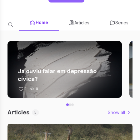
Home
Articles
Series
Já ouviu falar em depressão
cívica?
1
0
Articles
Show all
5