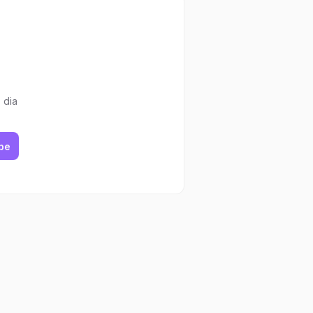
 dia
be