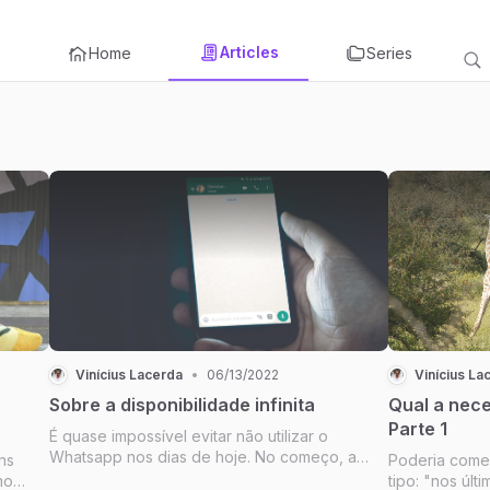
Articles
Home
Series
Vinícius Lacerda
•
06/13/2022
Vinícius La
Sobre a disponibilidade infinita
Qual a nec
Parte 1
É quase impossível evitar não utilizar o
Whatsapp nos dias de hoje. No começo, a
ns
Poderia come
interação entre amigos era o foco. Sem
mo
tipo: "nos úl