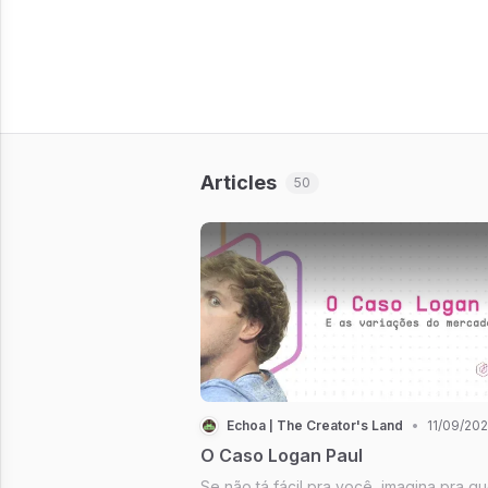
Articles
50
Echoa | The Creator's Land
•
11/09/20
O Caso Logan Paul
Se não tá fácil pra você, imagina pra q