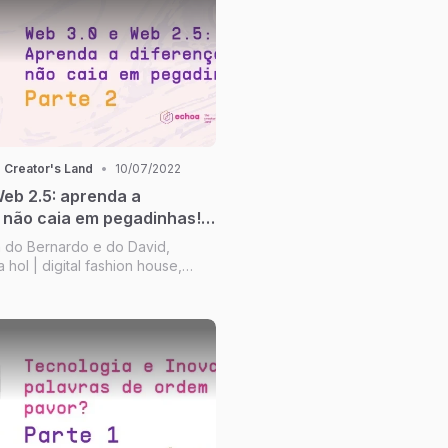
 Creator's Land
•
10/07/2022
eb 2.5: aprenda a
 não caia em pegadinhas! |
 do Bernardo e do David,
hol | digital fashion house,
nder: quais as diferenças da
 3.0 e quais impactos desses
um creator?