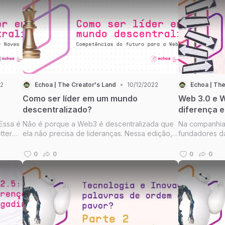
os avatares influenciam a geração de
22
Echoa | The Creator's Land
•
10/12/2022
Echoa | The
Como ser líder em um mundo
Web 3.0 e W
descentralizado?
diferença e
Parte 2
Essa é
Não é porque a Web3 é descentralizada que
Na companhia
tter
ela não precisa de lideranças. Nessa edição,
fundadores da 
os
abordamos as principais competências para
queremos ente
 sobre
os líderes da Web3.
Web 2.5 e Web
0
0
0
0
mundos para 