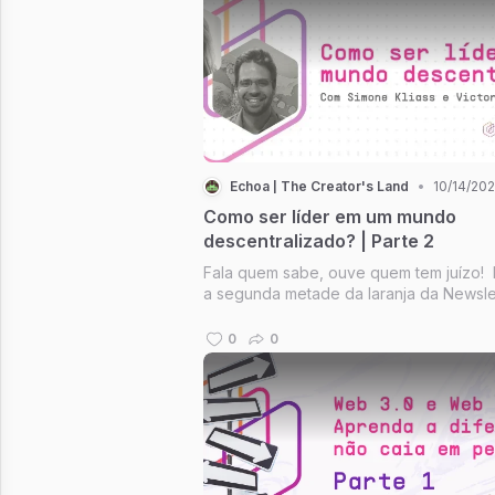
Echoa | The Creator's Land
•
10/14/20
Como ser líder em um mundo
descentralizado? | Parte 2
Fala quem sabe, ouve quem tem juízo! 
a segunda metade da laranja da Newsle
de terça-feira. Nessa edição, recebem
Simone Kliass e Victor Naves para falar
0
0
as competências de um líder na Web3.