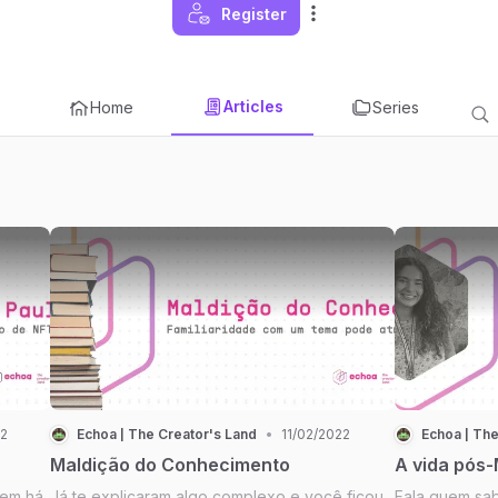
Register
Articles
Home
Series
22
Echoa | The Creator's Land
•
11/02/2022
Echoa | The
Maldição do Conhecimento
A vida pós-
uem há
Já te explicaram algo complexo e você ficou
Fala quem sab