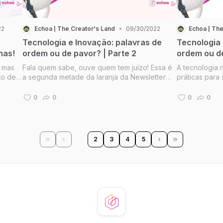
22
Echoa | The Creator's Land
•
09/30/2022
Echoa | The
Tecnologia e Inovação: palavras de
Tecnologia 
has!
ordem ou de pavor? | Parte 2
ordem ou d
- mas
Fala quem sabe, ouve quem tem juízo! Essa é
A tecnologia 
to de
a segunda metade da laranja da Newsletter
práticas para 
de terça-feira. Aqui, teremos a companhia de
vez mais temo
especialistas e embaixadores da Echoa sobre
mesmo proble
0
0
0
0
pauta da parte 1.
meio a isso t
1
2
3
4
5