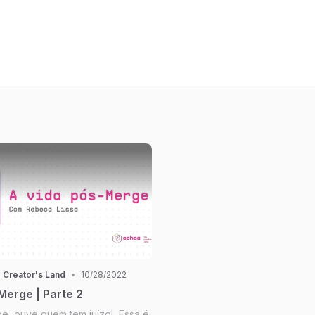
 Creator's Land
•
10/28/2022
Merge | Parte 2
e, ouve quem tem juízo! Essa é