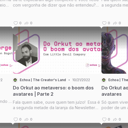
eio
com vergonha de dizer que não entendeu?
a segunda met
nos de
Provavelmente a pessoa que explicou sofria
de terça-feir
da Maldição do Conhecimento.
curadora da 
DevCon!
0
0
0
0
22
Echoa | The Creator's Land
•
10/21/2022
Echoa | The
Do Orkut ao metaverso: o boom dos
Do Orkut a
avatares | Parte 2
avatares
ando o
Fala quem sabe, ouve quem tem juízo! Essa é
Só quem vive
os.
a segunda metade da laranja da Newsletter
poder de um a
bre a
de terça-feira. Na edição de hoje, teremos a
da semana, di
ido em
companhia de duas feras da Little Devil
a relação mer
0
0
0
0
Company para discorrer sobre o modo como