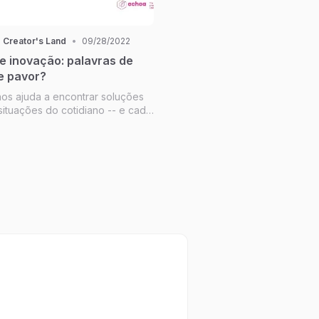
 Creator's Land
•
09/28/2022
e inovação: palavras de
e pavor?
nos ajuda a encontrar soluções
situações do cotidiano -- e cada
s diferentes soluções para um
ma. Como não se perder em
udo?