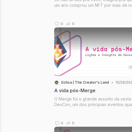
um ano comprou um NFT por mais de m
milhão de dólares e que hoje custa me
40 reais?
0
0
Echoa | The Creator's Land
•
10/26/20
A vida pós-Merge
O Merge foi o grande assunto da sexta
DevCon, um dos principais eventos qu
assunto é Descentralização e Criptoativ
Nessa edição, abordamos um ponto so
fusão e as discussões do evento ocorr
0
0
Bogotá.