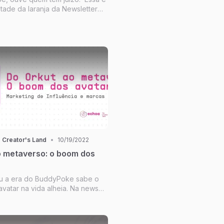
ade da laranja da Newsletter
a. Recebemos hoje a Rebeca,
Echoa e que esteve presente na
 Creator's Land
•
10/19/2022
o metaverso: o boom dos
u a era do BuddyPoke sabe o
vatar na vida alheia. Na news
scutimos o boom dos avatares e
cadológica que eles propõe.