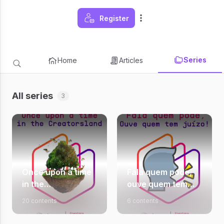
Register
Series
Home
Articles
All series
3
Once upon a time
Fala quem pode,
in the
ouve quem tem
Creatorsland
juízo!
20 contents
6 contents