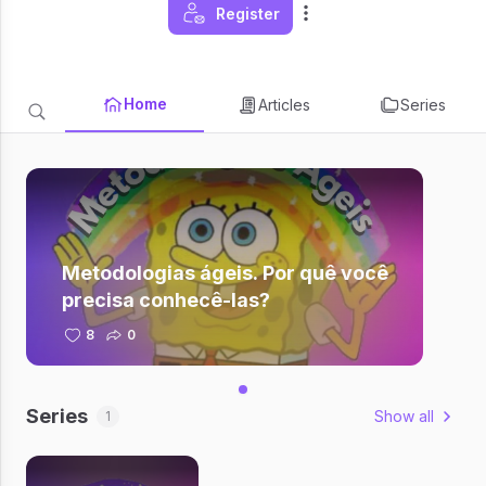
Register
Home
Articles
Series
Metodologias ágeis. Por quê você
precisa conhecê-las?
8
0
Series
Show all
1