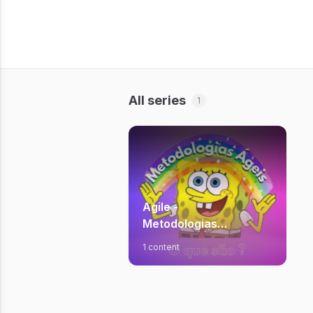
All series
1
Agile -
Metodologias
Ágeis
1 content