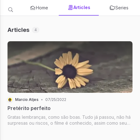
Articles
Home
Series
Articles
4
Marcio Atjes
•
07/25/2022
Pretérito perfeito
Gratas lembranças, como são boas. Tudo já passou, não há
surpresas ou riscos, o filme é conhecido, assim como seu
desfecho. Ao passar dos anos esses pedaços de
existência vão se tornando cada vez mais valiosos. Mas um