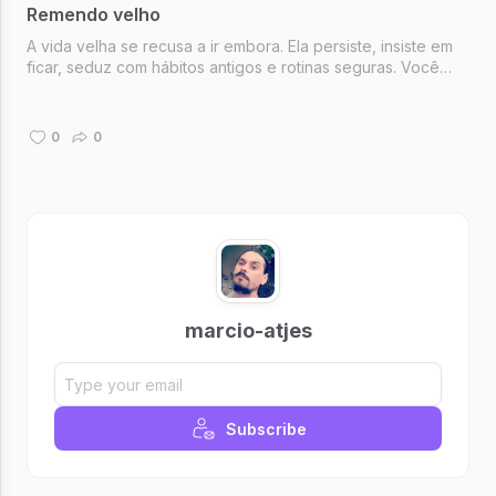
Remendo velho
A vida velha se recusa a ir embora. Ela persiste, insiste em
ficar, seduz com hábitos antigos e rotinas seguras. Você
conheceu o caminho da vida nova, mas conhecer é
diferente de trilhar . Assim seguem os dias com a vida velha
se recusando a ...
0
0
marcio-atjes
Subscribe