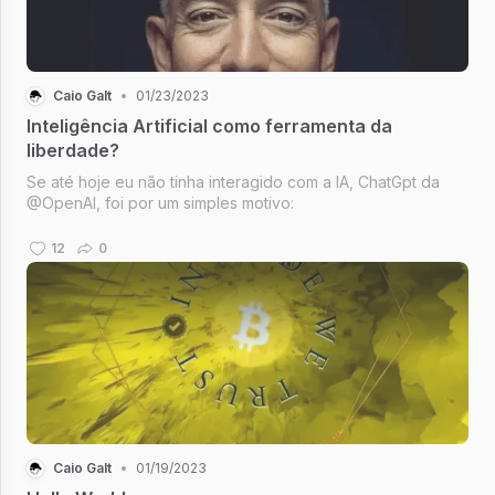
Caio Galt
•
01/23/2023
Inteligência Artificial como ferramenta da
liberdade?
Se até hoje eu não tinha interagido com a IA, ChatGpt da
@OpenAI, foi por um simples motivo:
12
0
Caio Galt
•
01/19/2023