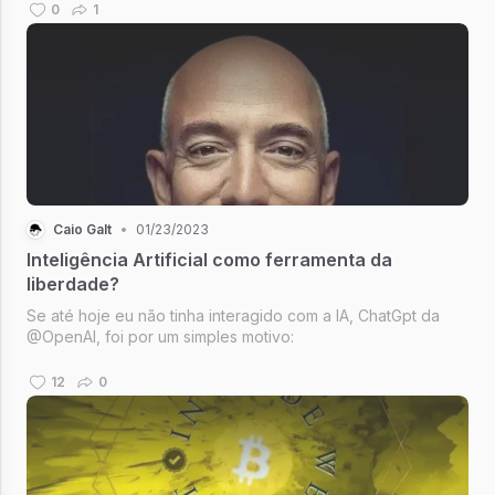
0
1
Caio Galt
•
01/23/2023
Inteligência Artificial como ferramenta da
liberdade?
Se até hoje eu não tinha interagido com a IA, ChatGpt da
@OpenAI, foi por um simples motivo:
12
0