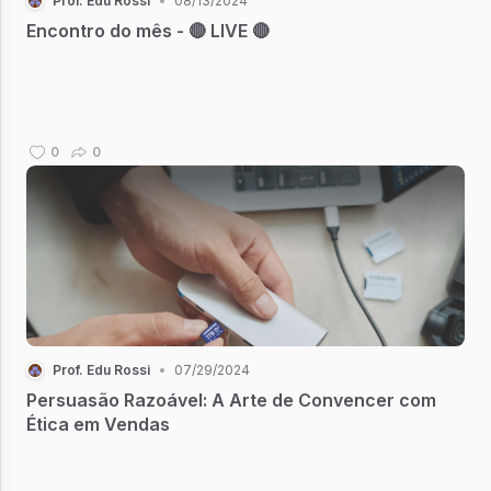
Prof. Edu Rossi
•
08/13/2024
Encontro do mês - 🔴 LIVE 🔴
0
0
Prof. Edu Rossi
•
07/29/2024
Persuasão Razoável: A Arte de Convencer com
Ética em Vendas