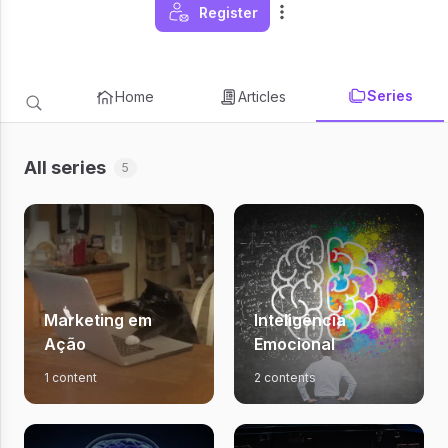
Register
Series
Home
Articles
All series
5
Marketing em
Inteligência
Ação
Emocional
1 content
2 contents