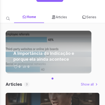
Home
Articles
Series
A Importância da Indicação e
porque ela ainda acontece
0
0
Articles
Show all
3