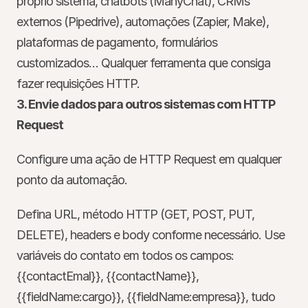
próprio sistema, chatbots (ManyChat), CRMs 
externos (Pipedrive), automações (Zapier, Make), 
plataformas de pagamento, formulários 
customizados… Qualquer ferramenta que consiga 
fazer requisições HTTP.
3. Envie dados para outros sistemas com HTTP 
Request
Configure uma ação de HTTP Request em qualquer 
ponto da automação.
Defina URL, método HTTP (GET, POST, PUT, 
DELETE), headers e body conforme necessário. Use 
variáveis do contato em todos os campos: 
{{contactEmal}}
, 
{{contactName}}
, 
{{fieldName:cargo}}
, 
{{fieldName:empresa}}
, tudo 