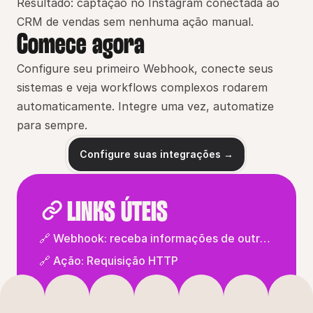
Resultado: captação no Instagram conectada ao 
CRM de vendas sem nenhuma ação manual.
Comece agora
Configure seu primeiro Webhook, conecte seus 
sistemas e veja workflows complexos rodarem 
automaticamente. Integre uma vez, automatize 
para sempre.
Configure suas integrações →
LINKS ÚTEIS
🔗 Webhook: receba informações de outras
plataformas
🔗 Ação: Requisição HTTP