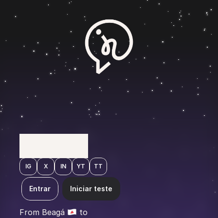
M
A
R
K
E
T
I
N
G
F
O
R
B
U
I
L
D
E
R
S
IG
X
IN
YT
TT
Entrar
Iniciar teste
From Beagá 
 to 