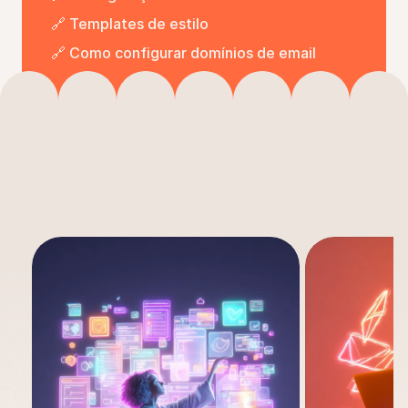
🔗 Templates de estilo
🔗 Como configurar domínios de email
Veja
outros
casos
de
uso