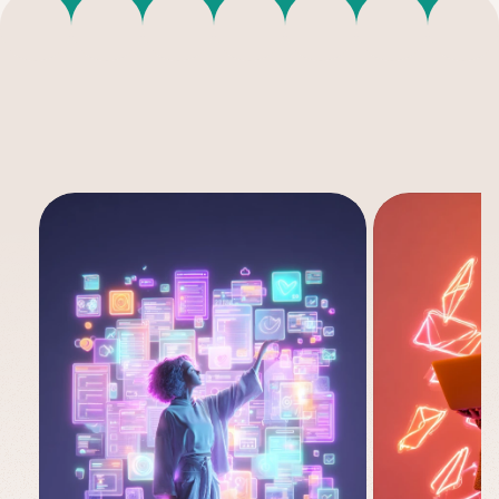
Veja
outros
casos
de
uso