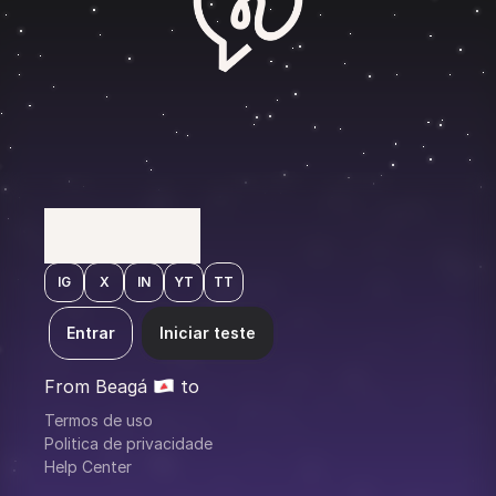
M
A
R
K
E
T
I
N
G
F
O
R
B
U
I
L
D
E
R
S
IG
X
IN
YT
TT
Entrar
Iniciar teste
From Beagá 
 to 
Termos de uso
Politica de privacidade
Help Center
the Galaxy 🪐