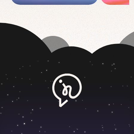
M
A
R
K
E
T
I
N
G
F
O
R
B
U
I
L
D
E
R
S