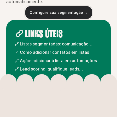
automaticamente.
Configure sua segmentação →
LINKS ÚTEIS
🔗 Listas segmentadas: comunicação
direcionada
🔗 Como adicionar contatos em listas
🔗 Ação: adicionar à lista em automações
🔗 Lead scoring: qualifique leads
automaticamente
Veja
outros
casos
de
uso